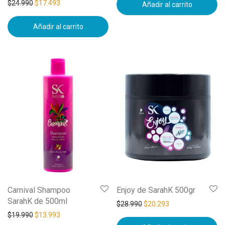
$
24.990
$
17.493
Añadir al carrito
Añadir al carrito
Carnival Shampoo
Enjoy de SarahK 500gr
SarahK de 500ml
$
28.990
$
20.293
$
19.990
$
13.993