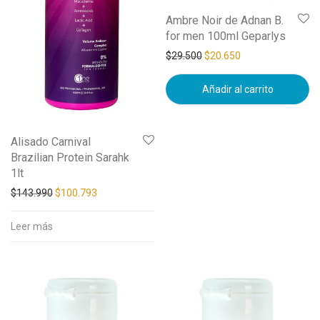
Ambre Noir de Adnan B.
for men 100ml Geparlys
$
29.500
$
20.650
Añadir al carrito
Alisado Carnival
Brazilian Protein Sarahk
1lt
$
143.990
$
100.793
Leer más