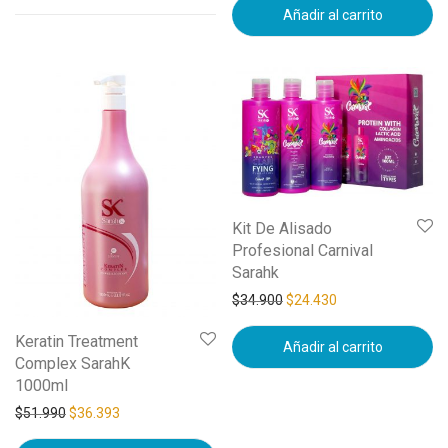
Añadir al carrito
Kit De Alisado
Profesional Carnival
Sarahk
$
34.900
$
24.430
Keratin Treatment
Añadir al carrito
Complex SarahK
1000ml
$
51.990
$
36.393