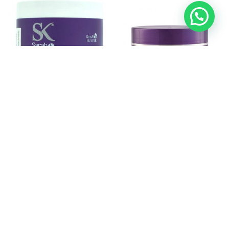
Mascara Matizadora
Mascara Neutralizante
Platinum SarahK 500gr
Silver “SO Blond”
Sarahk 250gr
$
27.990
$
19.593
$
17.990
$
12.593
Añadir al carrito
Añadir al carrito