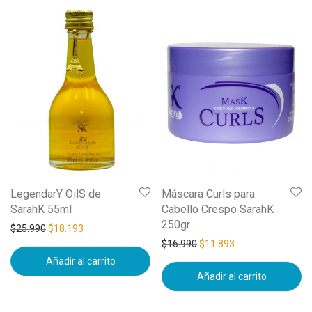
LegendarY OilS de
Máscara Curls para
SarahK 55ml
Cabello Crespo SarahK
250gr
$
25.990
$
18.193
$
16.990
$
11.893
Añadir al carrito
Añadir al carrito