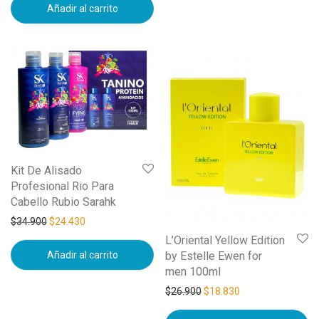
Añadir al carrito
Kit De Alisado
Profesional Rio Para
Cabello Rubio Sarahk
$
34.900
$
24.430
L’Oriental Yellow Edition
Añadir al carrito
by Estelle Ewen for
men 100ml
$
26.900
$
18.830