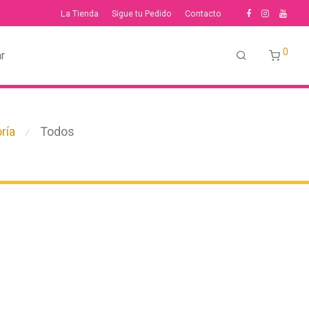
La Tienda
Sigue tu Pedido
Contacto
0
r
ría
Todos
⁄