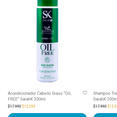
Acondicionador Cabello Graso “OIL
Shampoo Tre
FREE” SarahK 300ml
SarahK 300m
$
17.990
$
12.593
$
17.990
$
12.5