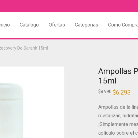
nicio
Catálogo
Ofertas
Categorias
Como Compra
Recovery De Sarahk 15ml
Ampollas P
15ml
$
6.293
$
8.990
Ampollas de la lín
revitalizan, hidrata
¡Simplemente mezc
aplícalo sobre el 