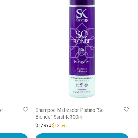
er
Shampoo Matizador Platino “So
Blonde” SarahK 300ml
$
17.990
$
12.593