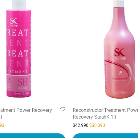
atment Power Recovery
Reconstructor Treatment Pow
l
Recovery SarahK 1lt
93
$
42.990
$
30.093