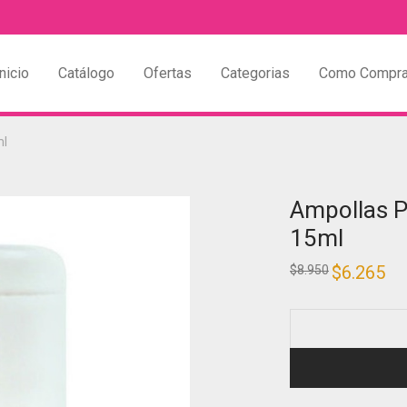
nicio
Catálogo
Ofertas
Categorias
Como Compra
ml
Ampollas P
15ml
$
6.265
$
8.950