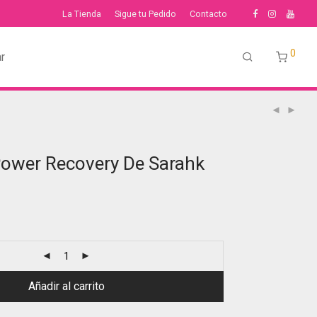
La Tienda
Sigue tu Pedido
Contacto
0
r
ower Recovery De Sarahk
Añadir al carrito