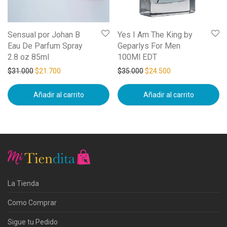
Sensual por Johan B
Yes I Am The King by
Eau De Parfum Spray
Geparlys For Men
2.8 oz 85ml
100Ml EDT
$
31.000
$
21.700
$
35.000
$
24.500
Añadir al carrito
Añadir al carrito
La Tienda
Como Comprar
Sigue tu Pedido