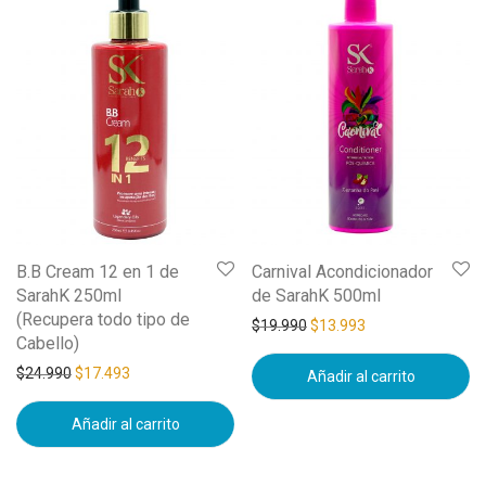
B.B Cream 12 en 1 de
Carnival Acondicionador
SarahK 250ml
de SarahK 500ml
(Recupera todo tipo de
$
19.990
$
13.993
Cabello)
$
24.990
$
17.493
Añadir al carrito
Añadir al carrito