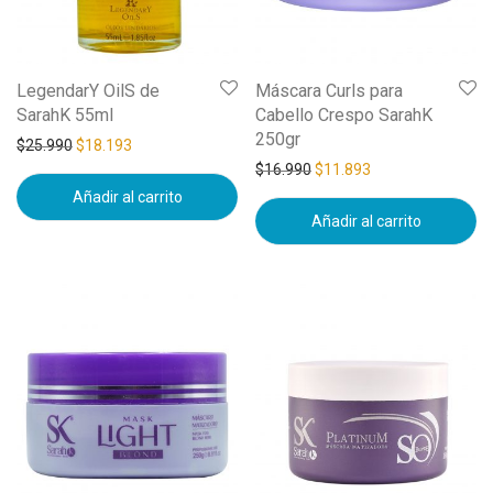
LegendarY OilS de
Máscara Curls para
SarahK 55ml
Cabello Crespo SarahK
250gr
$
25.990
$
18.193
$
16.990
$
11.893
Añadir al carrito
Añadir al carrito