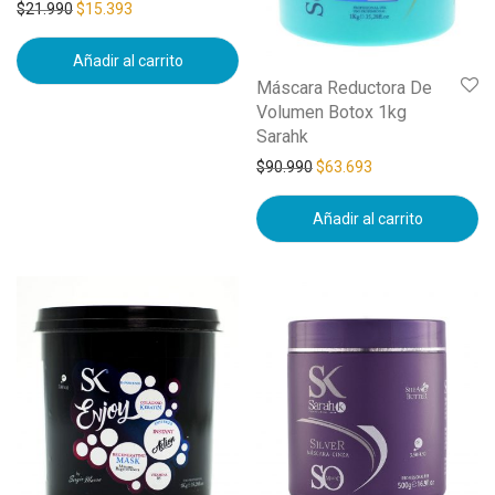
$
21.990
$
15.393
Añadir al carrito
Máscara Reductora De
Volumen Botox 1kg
Sarahk
$
90.990
$
63.693
Añadir al carrito