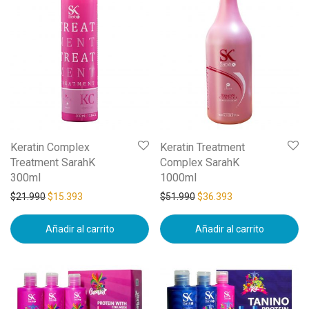
Keratin Complex
Keratin Treatment
Treatment SarahK
Complex SarahK
300ml
1000ml
$
21.990
$
15.393
$
51.990
$
36.393
Añadir al carrito
Añadir al carrito