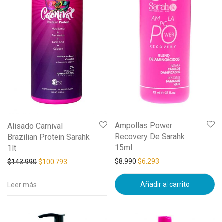
Ampollas Power
Alisado Carnival
Recovery De Sarahk
Brazilian Protein Sarahk
15ml
1lt
$
8.990
$
6.293
$
143.990
$
100.793
Añadir al carrito
Leer más