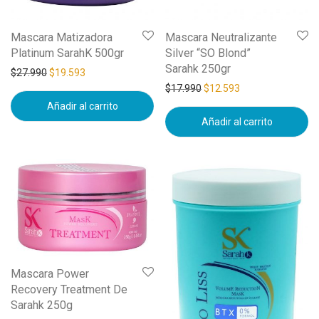
Mascara Matizadora
Mascara Neutralizante
Platinum SarahK 500gr
Silver “SO Blond”
Sarahk 250gr
$
27.990
$
19.593
$
17.990
$
12.593
Añadir al carrito
Añadir al carrito
Mascara Power
Recovery Treatment De
Sarahk 250g