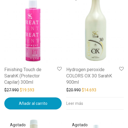
Finishing Touch de
Hydrogen peroxide
SarahK (Protector
COLORS OX 30 SarahK
Capilar) 300ml
900ml
$
27.990
$
19.593
$
20.990
$
14.693
Añadir al carrito
Leer más