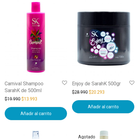
Carnival Shampoo
Enjoy de SarahK 500gr
SarahK de 500ml
$
28.990
$
20.293
$
19.990
$
13.993
Añadir al carrito
Añadir al carrito