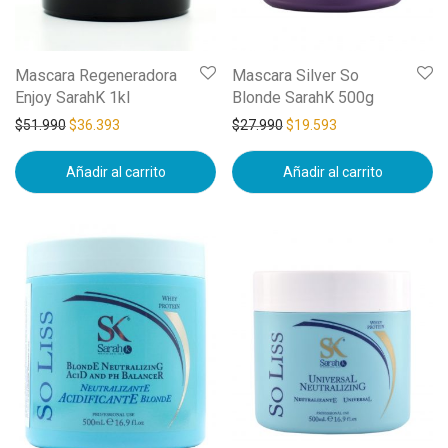
Mascara Regeneradora
Mascara Silver So
Enjoy SarahK 1kl
Blonde SarahK 500g
$
51.990
$
36.393
$
27.990
$
19.593
Añadir al carrito
Añadir al carrito