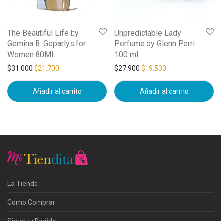
The Beautiful Life by
Unpredictable Lady
Gemina B. Geparlys for
Perfume by Glenn Perri
Women 80Ml
100 ml
$
31.000
$
21.700
$
27.900
$
19.530
Añadir al carrito
Añadir al carrito
La Tienda
Como Comprar