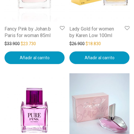
Fancy Pink by Johan.b
Lady Gold for women
Paris for woman 85ml
by Karen Low 100ml
$
33.900
$
23.730
$
26.900
$
18.830
Añadir al carrito
Añadir al carrito