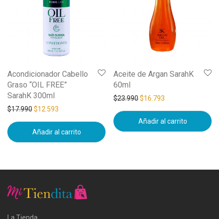
Acondicionador Cabello
Aceite de Argan SarahK
Graso “OIL FREE”
60ml
SarahK 300ml
$
23.990
$
16.793
$
17.990
$
12.593
Añadir al carrito
Añadir al carrito
La Tienda