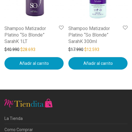
Shampoo Matizador
Shampoo Matizador
Platino “So Blonde”
Platino “So Blonde”
SarahK 1LT
SarahK 300ml
$
40.990
$
28.693
$
17.990
$
12.593
Añadir al carrito
Añadir al carrito
La Tienda
Como Comprar