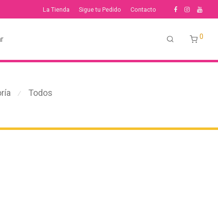
La Tienda
Sigue tu Pedido
Contacto
0
r
ría
Todos
⁄