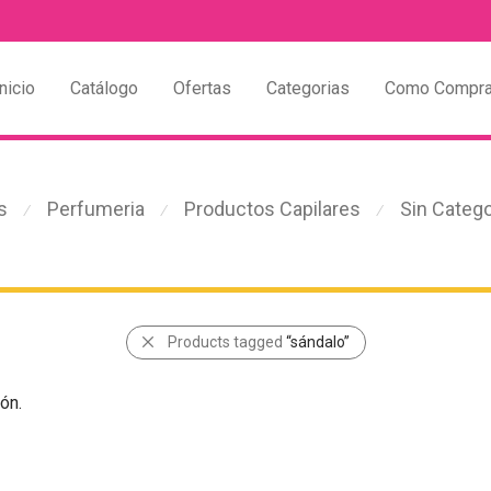
nicio
Catálogo
Ofertas
Categorias
Como Compra
s
Perfumeria
Productos Capilares
Sin Catego
⁄
⁄
⁄
Products tagged
“sándalo”
ón.