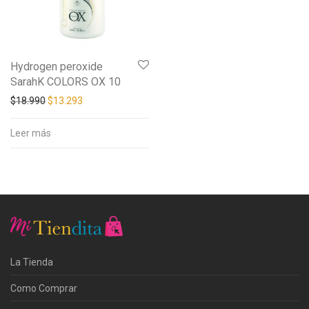
Hydrogen peroxide
SarahK COLORS OX 10
$
18.990
$
13.293
Leer más
La Tienda
Como Comprar