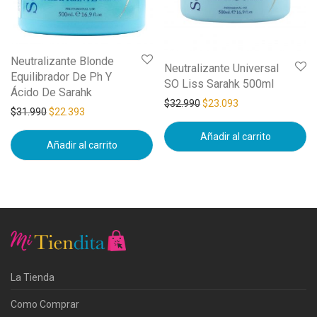
Neutralizante Blonde
Neutralizante Universal
Equilibrador De Ph Y
SO Liss Sarahk 500ml
Ácido De Sarahk
$
32.990
$
23.093
$
31.990
$
22.393
Añadir al carrito
Añadir al carrito
La Tienda
Como Comprar