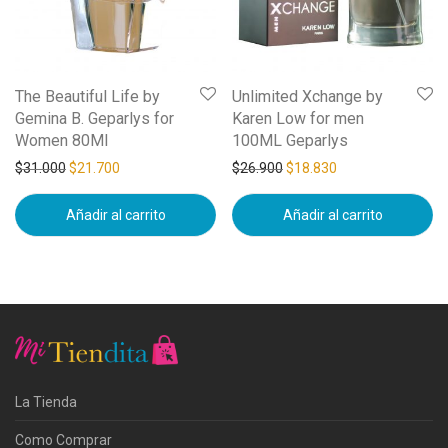
The Beautiful Life by
Unlimited Xchange by
Gemina B. Geparlys for
Karen Low for men
Women 80Ml
100ML Geparlys
$
31.000
$
21.700
$
26.900
$
18.830
Añadir al carrito
Añadir al carrito
La Tienda
Como Comprar