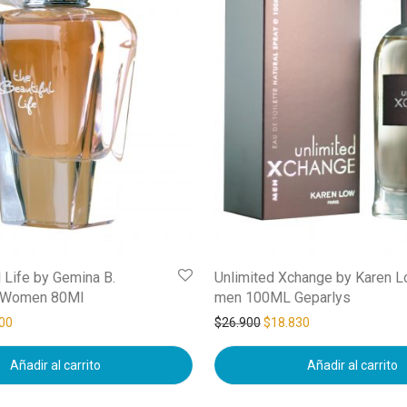
l Life by Gemina B.
Unlimited Xchange by Karen L
r Women 80Ml
men 100ML Geparlys
00
$
26.900
$
18.830
Añadir al carrito
Añadir al carrito