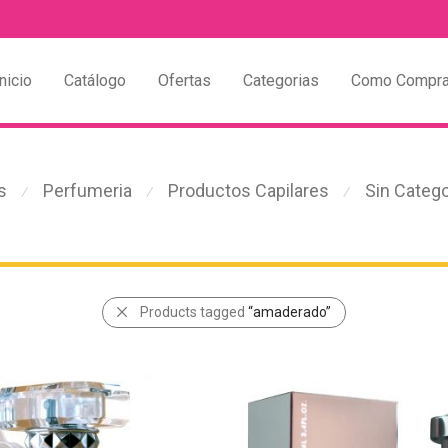
nicio
Catálogo
Ofertas
Categorias
Como Compra
s
Perfumeria
Productos Capilares
Sin Catego
⁄
⁄
⁄
Products tagged
“amaderado”