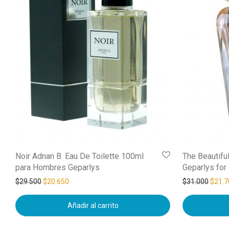
Noir Adnan B. Eau De Toilette 100ml
The Beautifu
para Hombres Geparlys
Geparlys fo
$
29.500
$
20.650
$
31.000
$
21.7
Añadir al carrito