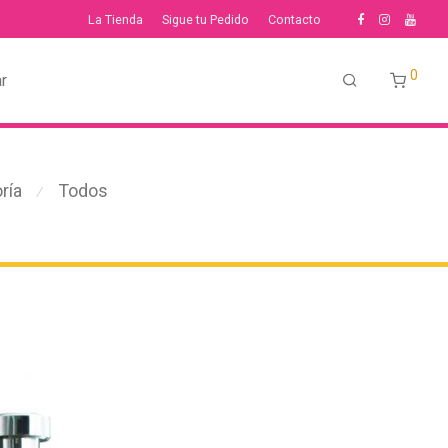
La Tienda
Sigue tu Pedido
Contacto
0
r
ría
Todos
⁄