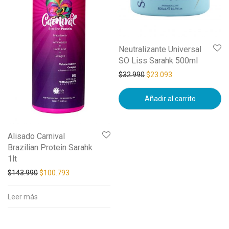
Neutralizante Universal
SO Liss Sarahk 500ml
$
32.990
$
23.093
Añadir al carrito
Alisado Carnival
Brazilian Protein Sarahk
1lt
$
143.990
$
100.793
Leer más