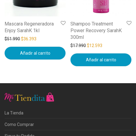
Mascara Regeneradora
Shampoo Treatment
Enjoy SarahK 1kl
Power Recovery SarahK
300ml
$
51.990
$
36.393
$
17.990
$
12.593
Añadir al carrito
Añadir al carrito
La Tienda
Como Comprar